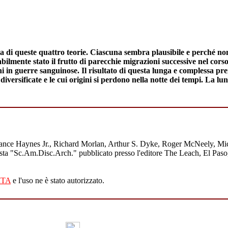
a di queste quattro teorie. Ciascuna sembra plausibile e perché no
bilmente stato il frutto di parecchie migrazioni successive nel cors
ni in guerre sanguinose. Il risultato di questa lunga e complessa pre
iversificate e le cui origini si perdono nella notte dei tempi. La 
n, Vance Haynes Jr., Richard Morlan, Arthur S. Dyke, Roger McNeely, M
ta "Sc.Am.Disc.Arch." pubblicato presso l'editore The Leach, El Paso, Te
ITA
e l'uso ne è stato autorizzato.