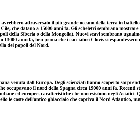
ca avrebbero attraversato il più grande oceano della terra in battel
n Cile, che datano a 15000 anni fa. Gli scheletri sembrano mostrare d
poli della Siberia o della Mongolia). Nuovi scavi sembrano ugualm
o 13000 anni fa, ben prima che i cacciatori Clovis si espandessero 
lla dei popoli del Nord.
ana venuta dall'Europa. Degli scienziati hanno scoperto sorprende
 che occupavano il nord della Spagna circa 19000 anni fa. Recenti
indiane ed europee, caratteristiche che non esistono negli Asiatici.
llo le coste dell'antico ghiacciaio che copriva il Nord Atlantico, nu