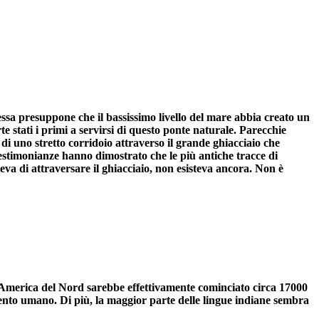
essa presuppone che il bassissimo livello del mare abbia creato un
e stati i primi a servirsi di questo ponte naturale. Parecchie
di uno stretto corridoio attraverso il grande ghiacciaio che
estimonianze hanno dimostrato che le più antiche tracce di
a di attraversare il ghiacciaio, non esisteva ancora. Non è
ell'America del Nord sarebbe effettivamente cominciato circa 17000
mento umano. Di più, la maggior parte delle lingue indiane sembra