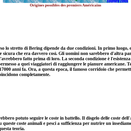
Origines possibles des premiers Américains
so lo stretto di Bering dipende da due condizioni. In primo luogo, 
te sicura che era davvero così. Gli uomini non sarebbero d'altra part
l'avrebbero fatto prima di loro. La seconda condizione è l'esistenza 
permesso a quei viaggiatori di raggiungere le pianure americane. T
00 anni fa. Ora, a questa epoca, il famoso corridoio che permettev
coincidono completamente.
ebbero potuto seguire le coste in battello. Il disgelo delle coste d
u queste coste animali e pesci a sufficienza per nutrire un insedia
questa teoria.