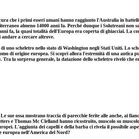
sicura che i primi esseri umani hanno raggiunto l'Australia in batte
diterraneo almeno 14000 anni fa. Perché dunque i Solutreani non sar
anni fa, la quasi totalità dell'Europa era coperta di ghiacciai. La co
i andare a cercare altrove.
 di uno scheletro nello stato di Washington negli Stati Uniti. Lo sche
omo di origine europea. Si scoprì allora l'estremità di una antica pu
. Tra la sorpresa generale, la datazione dello scheletro rivelò che e
sue ossa mostrano traccia di parecchie ferite alle anche, ai fianchi
tters e Thomas Mc Clelland hanno ricostruito, muscolo su muscolo,
ropei. L'aggiunta dei capelli e della barba ci rivela il possibile as
ne europea nell'America del Nord?