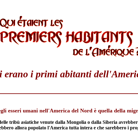
 erano i primi abitanti dell'Amer
egli esseri umani nell'America del Nord è quella della migr
delle tribù asiatiche venute dalla Mongolia o dalla Siberia avrebbero
ero allora popolato l'America tutta intera e che sarebbero i progen